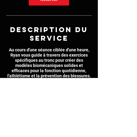
Description du
service
Au cours d'une séance ciblée d'une heure,
Ryan vous guide à travers des exercices
spécifiques au tronc pour créer des
modèles biomécaniques solides et
efficaces pour la fonction quotidienne,
l'athlétisme et la prévention des blessures.
Coordonnées
6575 Somerled Avenue, Montreal, QC,
Canada
514-978-1876
ryan.cohen@gmail.com