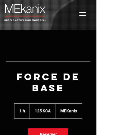
Force de
base
125
dollars
1 h
1
125 $CA
MEKanix
canadiens
Réserver